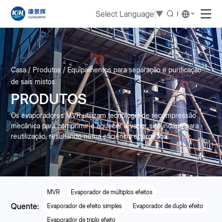
Select Language
▼
Casa
Produtos
Equipamentos para separação e purificação
de sais mistos
PRODUTOS
Os evaporadores MVR utilizam tecnologia de recompressão
mecânica para comprimir e aquecer o vapor secundário para
reutilização, resultando numa eficiência energética...
MVR
Evaporador de múltiplos efeitos
Quente:
Evaporador de efeito simples
Evaporador de duplo efeito
Evaporador de triplo efeito