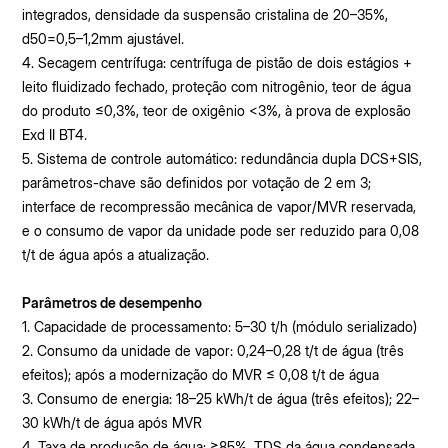
integrados, densidade da suspensão cristalina de 20–35%,
d50=0,5–1,2mm ajustável.
4. Secagem centrífuga: centrífuga de pistão de dois estágios +
leito fluidizado fechado, proteção com nitrogênio, teor de água
do produto ≤0,3%, teor de oxigênio <3%, à prova de explosão
Exd II BT4.
5. Sistema de controle automático: redundância dupla DCS+SIS,
parâmetros-chave são definidos por votação de 2 em 3;
interface de recompressão mecânica de vapor/MVR reservada,
e o consumo de vapor da unidade pode ser reduzido para 0,08
t/t de água após a atualização.
Parâmetros de desempenho
1. Capacidade de processamento: 5–30 t/h (módulo serializado)
2. Consumo da unidade de vapor: 0,24–0,28 t/t de água (três
efeitos); após a modernização do MVR ≤ 0,08 t/t de água
3. Consumo de energia: 18–25 kWh/t de água (três efeitos); 22–
30 kWh/t de água após MVR
4. Taxa de produção de água: ≥85%, TDS da água condensada