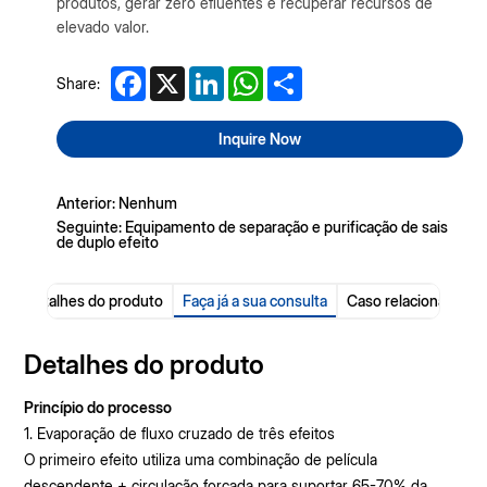
produtos, gerar zero efluentes e recuperar recursos de
elevado valor.
Facebook
X
LinkedIn
WhatsApp
Share
Share:
Inquire Now
Anterior: Nenhum
Seguinte: Equipamento de separação e purificação de sais
de duplo efeito
Detalhes do produto
Faça já a sua consulta
Caso relacionado
Detalhes do produto
Princípio do processo
1. Evaporação de fluxo cruzado de três efeitos
O primeiro efeito utiliza uma combinação de película
descendente + circulação forçada para suportar 65-70% da