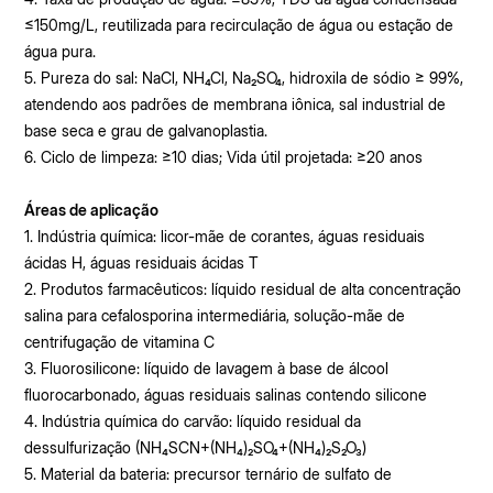
≤150mg/L, reutilizada para recirculação de água ou estação de
água pura.
5. Pureza do sal: NaCl, NH₄Cl, Na₂SO₄, hidroxila de sódio ≥ 99%,
atendendo aos padrões de membrana iônica, sal industrial de
base seca e grau de galvanoplastia.
6. Ciclo de limpeza: ≥10 dias; Vida útil projetada: ≥20 anos
Áreas de aplicação
1. Indústria química: licor-mãe de corantes, águas residuais
ácidas H, águas residuais ácidas T
2. Produtos farmacêuticos: líquido residual de alta concentração
salina para cefalosporina intermediária, solução-mãe de
centrifugação de vitamina C
3. Fluorosilicone: líquido de lavagem à base de álcool
fluorocarbonado, águas residuais salinas contendo silicone
4. Indústria química do carvão: líquido residual da
dessulfurização (NH₄SCN+(NH₄)₂SO₄+(NH₄)₂S₂O₃)
5. Material da bateria: precursor ternário de sulfato de