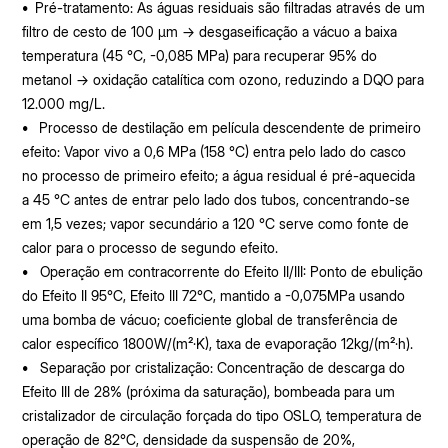
•
Pré-tratamento: As águas residuais são filtradas através de um
filtro de cesto de 100 μm → desgaseificação a vácuo a baixa
temperatura (45 °C, -0,085 MPa) para recuperar 95% do
metanol → oxidação catalítica com ozono, reduzindo a DQO para
12.000 mg/L.
•
Processo de destilação em película descendente de primeiro
efeito: Vapor vivo a 0,6 MPa (158 °C) entra pelo lado do casco
no processo de primeiro efeito; a água residual é pré-aquecida
a 45 °C antes de entrar pelo lado dos tubos, concentrando-se
em 1,5 vezes; vapor secundário a 120 °C serve como fonte de
calor para o processo de segundo efeito.
•
Operação em contracorrente do Efeito II/III: Ponto de ebulição
do Efeito II 95℃, Efeito III 72℃, mantido a -0,075MPa usando
uma bomba de vácuo; coeficiente global de transferência de
calor específico 1800W/(m²·K), taxa de evaporação 12kg/(m²·h).
•
Separação por cristalização: Concentração de descarga do
Efeito III de 28% (próxima da saturação), bombeada para um
cristalizador de circulação forçada do tipo OSLO, temperatura de
operação de 82℃, densidade da suspensão de 20%,