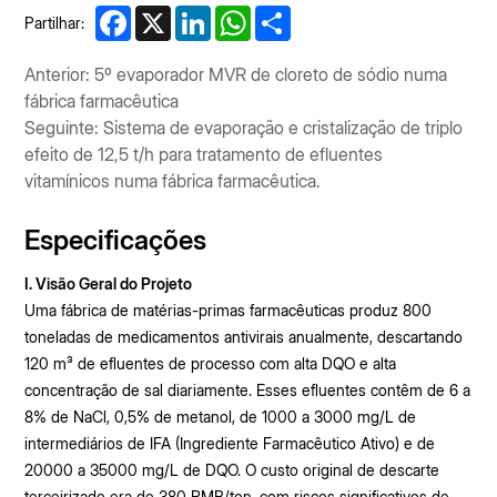
Facebook
X
LinkedIn
WhatsApp
Share
Partilhar:
Anterior: 5º evaporador MVR de cloreto de sódio numa
fábrica farmacêutica
Seguinte: Sistema de evaporação e cristalização de triplo
efeito de 12,5 t/h para tratamento de efluentes
vitamínicos numa fábrica farmacêutica.
Especificações
I. Visão Geral do Projeto
Uma fábrica de matérias-primas farmacêuticas produz 800
toneladas de medicamentos antivirais anualmente, descartando
120 m³ de efluentes de processo com alta DQO e alta
concentração de sal diariamente. Esses efluentes contêm de 6 a
8% de NaCl, 0,5% de metanol, de 1000 a 3000 mg/L de
intermediários de IFA (Ingrediente Farmacêutico Ativo) e de
20000 a 35000 mg/L de DQO. O custo original de descarte
terceirizado era de 380 RMB/ton, com riscos significativos de