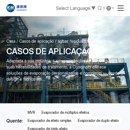
Select Language
▼
Casa
Casos de aplicação
águas residuais farmacêuticas
CASOS DE APLICAÇÃO
Adaptada à sua indústria, à composição das águas residuais e às
suas necessidades de tratamento, a Conqinphi oferece
soluções de evaporação personalizadas e completas — desde o
design e fabrico até...
MVR
Evaporador de múltiplos efeitos
Quente:
Evaporador de efeito simples
Evaporador de duplo efeito
Evaporador de triplo efeito