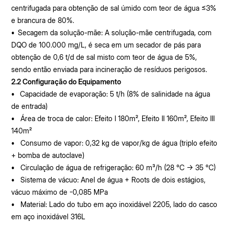
centrifugada para obtenção de sal úmido com teor de água ≤3%
e brancura de 80%.
•
Secagem da solução-mãe: A solução-mãe centrifugada, com
DQO de 100.000 mg/L, é seca em um secador de pás para
obtenção de 0,6 t/d de sal misto com teor de água de 5%,
sendo então enviada para incineração de resíduos perigosos.
2.2 Configuração do Equipamento
•
Capacidade de evaporação: 5 t/h (8% de salinidade na água
de entrada)
•
Área de troca de calor: Efeito I 180m², Efeito II 160m², Efeito III
140m²
•
Consumo de vapor: 0,32 kg de vapor/kg de água (triplo efeito
+ bomba de autoclave)
•
Circulação de água de refrigeração: 60 m³/h (28 °C → 35 °C)
•
Sistema de vácuo: Anel de água + Roots de dois estágios,
vácuo máximo de -0,085 MPa
•
Material: Lado do tubo em aço inoxidável 2205, lado do casco
em aço inoxidável 316L